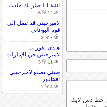
انتبة اذا صار لك حادث
6
12
لامبرجيني قد تصل إلى
قوة البوغاتي
3
7
هندي يفوز ب
لامبرجيني في الإمارات
5
11
صيني يصنع لامبرجيني
أفنتادور
1
4
 حط دس لايك
لعب فقط