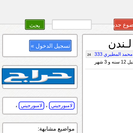
وع جديد
لـندن
تسجيل الدخول »
محمد المطيري 333
24
12 سنه و 3 شهر
،
،
لامبورجيني
لامبورجيني
مواضيع مشابهة: