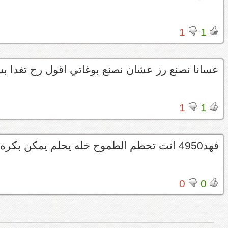
1
1
عسانا نصنع رز عشان نصنع بوغاتي اقول رح تغدا ب
1
1
فهد4950 انت تحطم الطموح خله يحلم يمكن بكره يضحك علينا
0
0