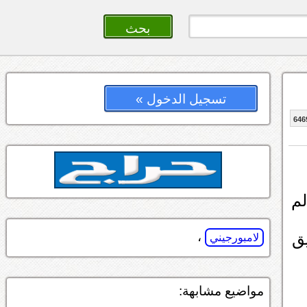
تسجيل الدخول »
646
لم
ريق
،
لامبورجيني
مواضيع مشابهة: