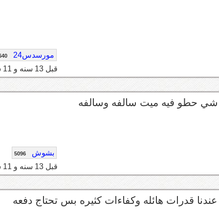
مورسدس24
640
قبل 13 سنه و 11 شهر
ي حطو فيه ميت سالفه وسالفه
بشوش
5096
قبل 13 سنه و 11 شهر
نا عندنا قدرات هائله وكفاءات كثيره بس تحتاج دفعه