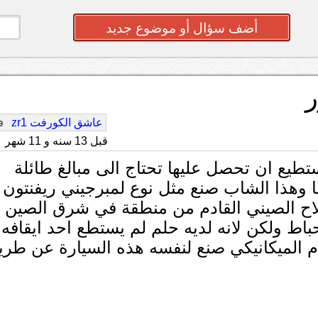
أضف سؤال أو موضوع جديد
ر
عاشق الكورفت zr1
9
قبل 13 سنه و 11 شهر
طيع ان تحصل عليها تحتاج الى مبالغ طائلة
ا وهذا الشاب صنع مثل نوع لمبرجيني ريفنتون
ن دولار ابن الفلاح الصيني القادم من منطقة في شرق الصين 
باط ولكن لانه لديه حلم لم يستطع احد ايقافه
انه لابد ان يحققه وهو صاحب ال 28 عام الميكانيكي صنع لنفسه هذه السيارة عن ط